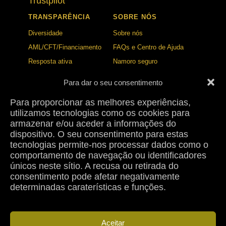
Trustpilot
TRANSPARÊNCIA
SOBRE NÓS
Diversidade
Sobre nós
AML/CFT/Financiamento
FAQs e Centro de Ajuda
Resposta ativa
Namoro seguro
Política de ética
Central de confiança e
Para dar o seu consentimento
segurança
Para proporcionar as melhores experiências,
BLOGUE
CONTACTO
utilizamos tecnologias como os cookies para
Normas de publicação
Contacto
armazenar e/ou aceder a informações do
dispositivo. O seu consentimento para estas
Política de correção
Imprensa
tecnologias permite-nos processar dados como o
Colaborações
Estudo de Sugar Dating
comportamento de navegação ou identificadores
2026
únicos neste sítio. A recusa ou retirada do
consentimento pode afetar negativamente
determinadas caraterísticas e funções.
Termos de utilização
Política de privacidade
Política de Cookies
Aviso Legal
Política de reembolso
Aceitar
Política de cancelamento
Diretrizes da comunidade